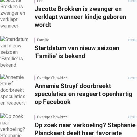
Één
03/08
Jacotte Brokken is zwanger en
verklapt wanneer kindje geboren
wordt
Familie
03/08
Startdatum van nieuw seizoen
'Familie' is bekend
Overige Showbizz
02/08
Annemie Struyf doorbreekt
speculaties en reageert openhartig
op Facebook
Overige Showbizz
02/08
Op zoek naar verkoeling? Stephanie
Planckaert deelt haar favoriete