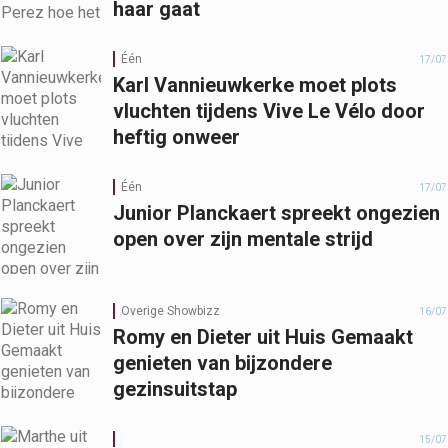
haar gaat
Één
17/07
Karl Vannieuwkerke moet plots
vluchten tijdens Vive Le Vélo door
heftig onweer
Één
17/07
Junior Planckaert spreekt ongezien
open over zijn mentale strijd
Overige Showbizz
16/07
Romy en Dieter uit Huis Gemaakt
genieten van bijzondere
gezinsuitstap
15/07