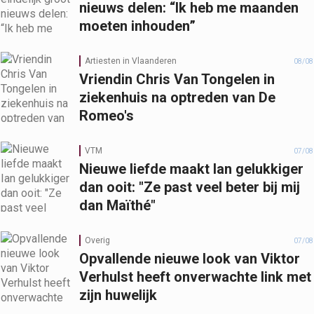
nieuws delen: “Ik heb me maanden
moeten inhouden”
Artiesten in Vlaanderen
08/08
Vriendin Chris Van Tongelen in
ziekenhuis na optreden van De
Romeo's
VTM
07/08
Nieuwe liefde maakt Ian gelukkiger
dan ooit: "Ze past veel beter bij mij
dan Maïthé"
Overig
07/08
Opvallende nieuwe look van Viktor
Verhulst heeft onverwachte link met
zijn huwelijk