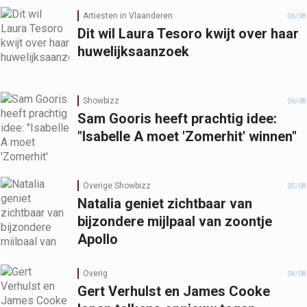
Artiesten in Vlaanderen
06/08
Dit wil Laura Tesoro kwijt over haar
huwelijksaanzoek
Showbizz
06/08
Sam Gooris heeft prachtig idee:
"Isabelle A moet 'Zomerhit' winnen"
Overige Showbizz
05/08
Natalia geniet zichtbaar van
bijzondere mijlpaal van zoontje
Apollo
Overig
04/08
Gert Verhulst en James Cooke