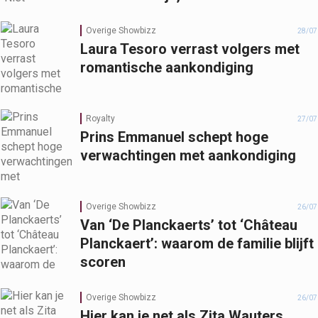
Overige Showbizz
28/07
Laura Tesoro verrast volgers met
romantische aankondiging
Royalty
27/07
Prins Emmanuel schept hoge
verwachtingen met aankondiging
Overige Showbizz
26/07
Van ‘De Planckaerts’ tot ‘Château
Planckaert’: waarom de familie blijft
scoren
Overige Showbizz
26/07
Hier kan je net als Zita Wauters