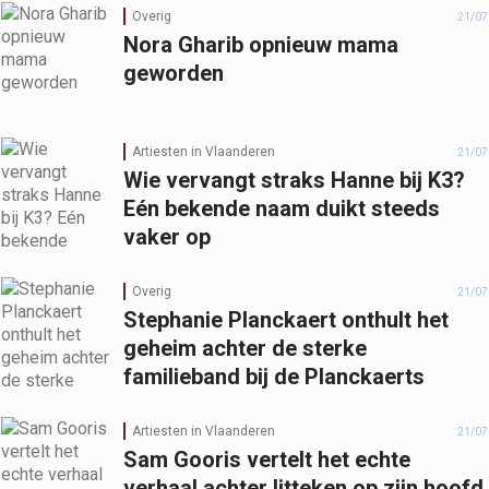
Overig
21/07
Nora Gharib opnieuw mama
geworden
Artiesten in Vlaanderen
21/07
Wie vervangt straks Hanne bij K3?
Eén bekende naam duikt steeds
vaker op
Overig
21/07
Stephanie Planckaert onthult het
geheim achter de sterke
familieband bij de Planckaerts
Artiesten in Vlaanderen
21/07
Sam Gooris vertelt het echte
verhaal achter litteken op zijn hoofd