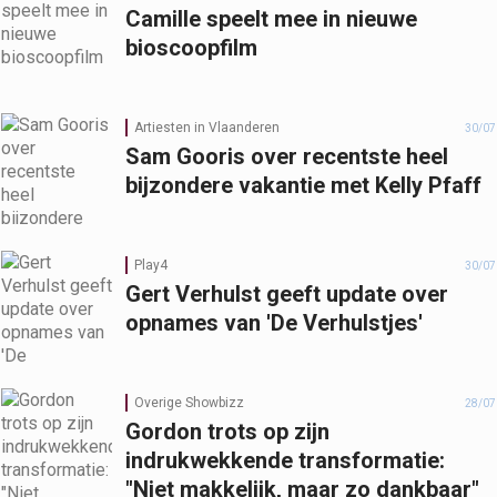
Camille speelt mee in nieuwe
bioscoopfilm
Artiesten in Vlaanderen
30/07
Sam Gooris over recentste heel
bijzondere vakantie met Kelly Pfaff
Play4
30/07
Gert Verhulst geeft update over
opnames van 'De Verhulstjes'
Overige Showbizz
28/07
Gordon trots op zijn
indrukwekkende transformatie:
"Niet makkelijk, maar zo dankbaar"