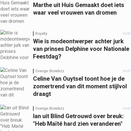
Marthe uit Huis Gemaakt doet iets
waar veel vrouwen van dromen
Royalty
15/07
Wie is modeontwerper achter jurk
van prinses Delphine voor Nationale
Feestdag?
Overige Showbizz
14/07
Celine Van Ouytsel toont hoe je de
zomertrend van dit moment stijlvol
draagt
Overige Showbizz
14/07
Ian uit Blind Getrouwd over breuk:
"Heb Maïté hard zien veranderen"