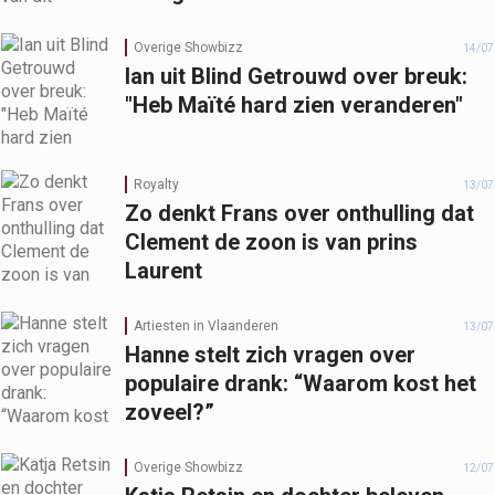
Overige Showbizz
14/07
Ian uit Blind Getrouwd over breuk:
"Heb Maïté hard zien veranderen"
Royalty
13/07
Zo denkt Frans over onthulling dat
Clement de zoon is van prins
Laurent
Artiesten in Vlaanderen
13/07
Hanne stelt zich vragen over
populaire drank: “Waarom kost het
zoveel?”
Overige Showbizz
12/07