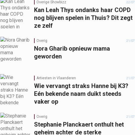
Overige Showbizz
22/07
Kan Leah Thys ondanks haar COPD
nog blijven spelen in Thuis? Dit zegt
ze zelf
Overig
21/07
Nora Gharib opnieuw mama
geworden
Artiesten in Vlaanderen
21/07
Wie vervangt straks Hanne bij K3?
Eén bekende naam duikt steeds
vaker op
Overig
21/07
Stephanie Planckaert onthult het
geheim achter de sterke