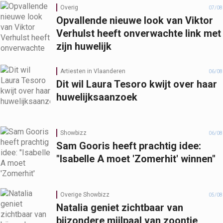
Overig
07/08
Opvallende nieuwe look van Viktor
Verhulst heeft onverwachte link met
zijn huwelijk
Artiesten in Vlaanderen
06/08
Dit wil Laura Tesoro kwijt over haar
huwelijksaanzoek
Showbizz
06/08
Sam Gooris heeft prachtig idee:
"Isabelle A moet 'Zomerhit' winnen"
Overige Showbizz
05/08
Natalia geniet zichtbaar van
bijzondere mijlpaal van zoontje