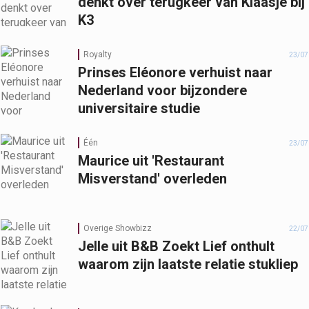
denkt over terugkeer van Klaasje bij
K3
Royalty
23/07
Prinses Eléonore verhuist naar
Nederland voor bijzondere
universitaire studie
Één
23/07
Maurice uit 'Restaurant
Misverstand' overleden
Overige Showbizz
22/07
Jelle uit B&B Zoekt Lief onthult
waarom zijn laatste relatie stukliep