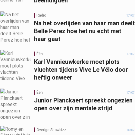
beëindigden
Radio
17/07
Na het overlijden van haar man deelt
Belle Perez hoe het nu echt met
haar gaat
Één
17/07
Karl Vannieuwkerke moet plots
vluchten tijdens Vive Le Vélo door
heftig onweer
Één
17/07
Junior Planckaert spreekt ongezien
open over zijn mentale strijd
Overige Showbizz
16/07