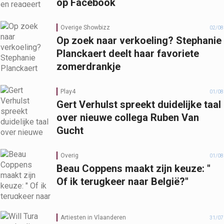
op Facebook
Overige Showbizz
02/08
Op zoek naar verkoeling? Stephanie
Planckaert deelt haar favoriete
zomerdrankje
Play4
01/08
Gert Verhulst spreekt duidelijke taal
over nieuwe collega Ruben Van
Gucht
Overig
01/08
Beau Coppens maakt zijn keuze: "
Of ik terugkeer naar België?"
Artiesten in Vlaanderen
31/07