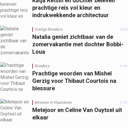
Katja Retsin en dochter beleven
prachtige reis vol kleur en
indrukwekkende architectuur
Overige Showbizz
12/07
Natalia geniet zichtbaar van de
zomervakantie met dochter Bobbi-
Loua
Showbizz
11/07
Prachtige woorden van Mishel
Gerzig voor Thibaut Courtois na
blessure
Artiesten in Vlaanderen
11/07
Metejoor en Celine Van Ouytsel uit
elkaar