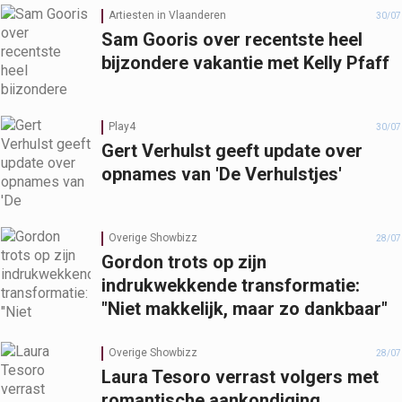
Artiesten in Vlaanderen
30/07
Sam Gooris over recentste heel
bijzondere vakantie met Kelly Pfaff
Play4
30/07
Gert Verhulst geeft update over
opnames van 'De Verhulstjes'
Overige Showbizz
28/07
Gordon trots op zijn
indrukwekkende transformatie:
"Niet makkelijk, maar zo dankbaar"
Overige Showbizz
28/07
Laura Tesoro verrast volgers met
romantische aankondiging