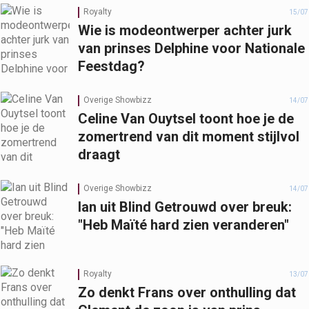
Royalty
15/07
Wie is modeontwerper achter jurk
van prinses Delphine voor Nationale
Feestdag?
Overige Showbizz
14/07
Celine Van Ouytsel toont hoe je de
zomertrend van dit moment stijlvol
draagt
Overige Showbizz
14/07
Ian uit Blind Getrouwd over breuk:
"Heb Maïté hard zien veranderen"
Royalty
13/07
Zo denkt Frans over onthulling dat