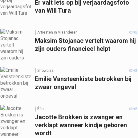
Er valt iets op bij verjaardagsfoto
van Will Tura
Artiesten in Vlaanderen
03/08
Maksim Stojanac vertelt waarom hij
zijn ouders financieel helpt
Showbizz
03/08
Emilie Vansteenkiste betrokken bij
zwaar ongeval
Één
03/08
Jacotte Brokken is zwanger en
verklapt wanneer kindje geboren
wordt