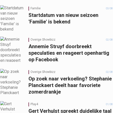
Familie
03/08
Startdatum van nieuw seizoen
'Familie' is bekend
Overige Showbizz
02/08
Annemie Struyf doorbreekt
speculaties en reageert openhartig
op Facebook
Overige Showbizz
02/08
Op zoek naar verkoeling? Stephanie
Planckaert deelt haar favoriete
zomerdrankje
Play4
01/08
Gert Verhulst spreekt duidelijke taal