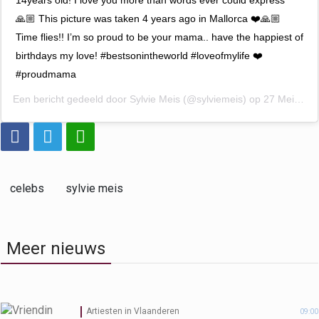
🙏🏼 This picture was taken 4 years ago in Mallorca ❤️🙏🏼
Time flies!! I’m so proud to be your mama.. have the happiest of
birthdays my love! #bestsonintheworld #loveofmylife ❤️
#proudmama
Een bericht gedeeld door
Sylvie Meis
(@sylviemeis) op
27 Mei 2020 om 11:38 (PDT)
celebs
sylvie meis
Meer nieuws
Artiesten in Vlaanderen
09:00