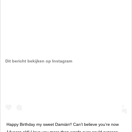
Dit bericht bekijken op Instagram
Happy Birthday my sweet Damián!! Can’t believe you’re now
14years old! I love you more than words ever could express