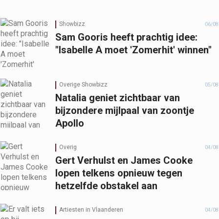
Showbizz
06/08
Sam Gooris heeft prachtig idee:
"Isabelle A moet 'Zomerhit' winnen"
Overige Showbizz
05/08
Natalia geniet zichtbaar van
bijzondere mijlpaal van zoontje
Apollo
Overig
04/08
Gert Verhulst en James Cooke
lopen telkens opnieuw tegen
hetzelfde obstakel aan
Artiesten in Vlaanderen
04/08