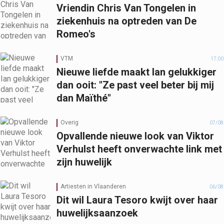
Vriendin Chris Van Tongelen in
ziekenhuis na optreden van De
Romeo's
VTM
17:00
Nieuwe liefde maakt Ian gelukkiger
dan ooit: "Ze past veel beter bij mij
dan Maïthé"
Overig
07/08
Opvallende nieuwe look van Viktor
Verhulst heeft onverwachte link met
zijn huwelijk
Artiesten in Vlaanderen
06/08
Dit wil Laura Tesoro kwijt over haar
huwelijksaanzoek