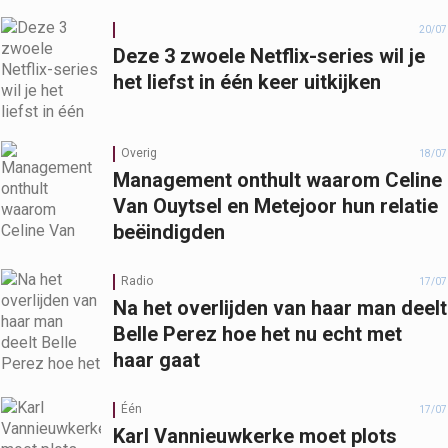
20/07
Deze 3 zwoele Netflix-series wil je
het liefst in één keer uitkijken
Overig
18/07
Management onthult waarom Celine
Van Ouytsel en Metejoor hun relatie
beëindigden
Radio
17/07
Na het overlijden van haar man deelt
Belle Perez hoe het nu echt met
haar gaat
Één
17/07
Karl Vannieuwkerke moet plots