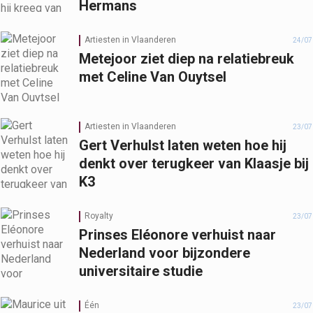
Hermans
Artiesten in Vlaanderen
24/07
Metejoor ziet diep na relatiebreuk
met Celine Van Ouytsel
Artiesten in Vlaanderen
23/07
Gert Verhulst laten weten hoe hij
denkt over terugkeer van Klaasje bij
K3
Royalty
23/07
Prinses Eléonore verhuist naar
Nederland voor bijzondere
universitaire studie
Één
23/07