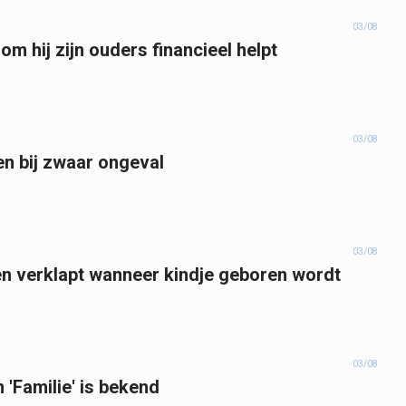
03/08
m hij zijn ouders financieel helpt
03/08
en bij zwaar ongeval
03/08
n verklapt wanneer kindje geboren wordt
03/08
'Familie' is bekend