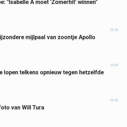
e: "Isabelle A moet 'Zomerhit' winnen"
05/08
bijzondere mijlpaal van zoontje Apollo
04/08
 lopen telkens opnieuw tegen hetzelfde
04/08
foto van Will Tura