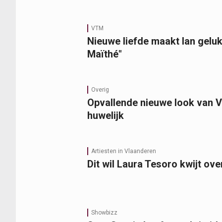
VTM
Nieuwe liefde maakt Ian gelukk
Maïthé"
Overig
Opvallende nieuwe look van Vi
huwelijk
Artiesten in Vlaanderen
Dit wil Laura Tesoro kwijt ov
Showbizz