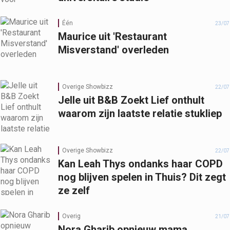
Één
23/07
Maurice uit 'Restaurant
Misverstand' overleden
Overige Showbizz
22/07
Jelle uit B&B Zoekt Lief onthult
waarom zijn laatste relatie stukliep
Overige Showbizz
22/07
Kan Leah Thys ondanks haar COPD
nog blijven spelen in Thuis? Dit zegt
ze zelf
Overig
21/07
Nora Gharib opnieuw mama