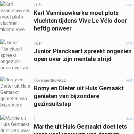
Één
17/07
Karl Vannieuwkerke moet plots
vluchten tijdens Vive Le Vélo door
heftig onweer
Één
17/07
Junior Planckaert spreekt ongezien
open over zijn mentale strijd
Overige Showbizz
16/07
Romy en Dieter uit Huis Gemaakt
genieten van bijzondere
gezinsuitstap
15/07
Marthe uit Huis Gemaakt doet iets