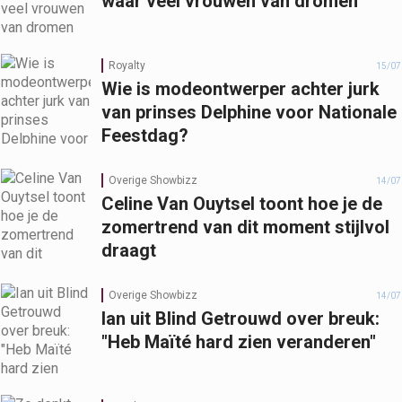
waar veel vrouwen van dromen
Royalty
15/07
Wie is modeontwerper achter jurk
van prinses Delphine voor Nationale
Feestdag?
Overige Showbizz
14/07
Celine Van Ouytsel toont hoe je de
zomertrend van dit moment stijlvol
draagt
Overige Showbizz
14/07
Ian uit Blind Getrouwd over breuk:
"Heb Maïté hard zien veranderen"