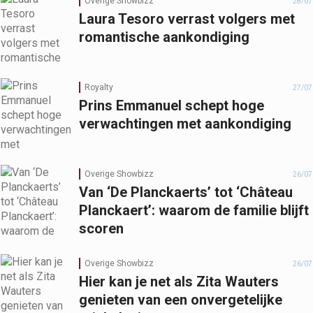
Overige Showbizz
28/07
Laura Tesoro verrast volgers met
romantische aankondiging
Royalty
27/07
Prins Emmanuel schept hoge
verwachtingen met aankondiging
Overige Showbizz
26/07
Van ‘De Planckaerts’ tot ‘Château
Planckaert’: waarom de familie blijft
scoren
Overige Showbizz
26/07
Hier kan je net als Zita Wauters
genieten van een onvergetelijke