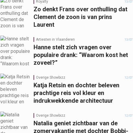
Royalty
13/07
Zo denkt Frans over onthulling dat
Clement de zoon is van prins
Laurent
Artiesten in Vlaanderen
13/07
Hanne stelt zich vragen over
populaire drank: “Waarom kost het
zoveel?”
Overige Showbizz
12/07
Katja Retsin en dochter beleven
prachtige reis vol kleur en
indrukwekkende architectuur
Overige Showbizz
12/07
Natalia geniet zichtbaar van de
zomervakantie met dochter Bobbi-