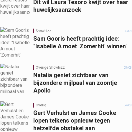
Dit wil Laura Tesoro kwijt over haar
huwelijksaanzoek
Showbizz
06/08
Sam Gooris heeft prachtig idee:
"Isabelle A moet 'Zomerhit' winnen"
Overige Showbizz
05/08
Natalia geniet zichtbaar van
bijzondere mijlpaal van zoontje
Apollo
Overig
04/08
Gert Verhulst en James Cooke
lopen telkens opnieuw tegen
hetzelfde obstakel aan