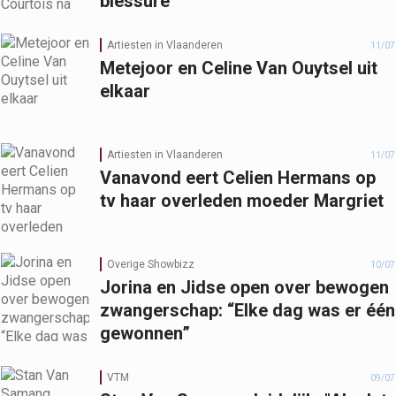
blessure
Artiesten in Vlaanderen
11/07
Metejoor en Celine Van Ouytsel uit
elkaar
Artiesten in Vlaanderen
11/07
Vanavond eert Celien Hermans op
tv haar overleden moeder Margriet
Overige Showbizz
10/07
Jorina en Jidse open over bewogen
zwangerschap: “Elke dag was er één
gewonnen”
VTM
09/07