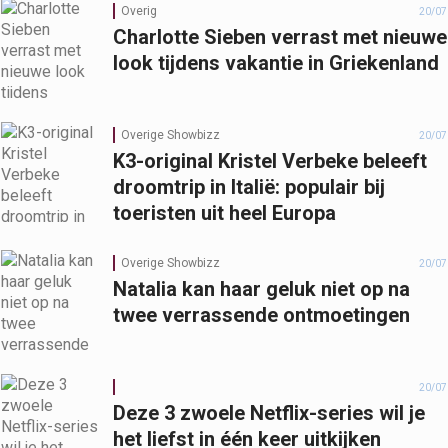
Overig
20/07
Charlotte Sieben verrast met nieuwe
look tijdens vakantie in Griekenland
Overige Showbizz
20/07
K3-original Kristel Verbeke beleeft
droomtrip in Italië: populair bij
toeristen uit heel Europa
Overige Showbizz
20/07
Natalia kan haar geluk niet op na
twee verrassende ontmoetingen
20/07
Deze 3 zwoele Netflix-series wil je
het liefst in één keer uitkijken