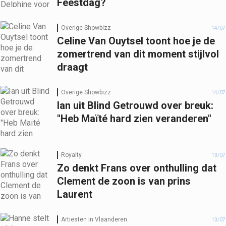
Feestdag?
Overige Showbizz
14/07
Celine Van Ouytsel toont hoe je de
zomertrend van dit moment stijlvol
draagt
Overige Showbizz
14/07
Ian uit Blind Getrouwd over breuk:
"Heb Maïté hard zien veranderen"
Royalty
13/07
Zo denkt Frans over onthulling dat
Clement de zoon is van prins
Laurent
Artiesten in Vlaanderen
13/07