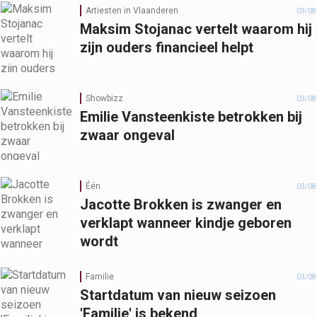
Artiesten in Vlaanderen
03/08
Maksim Stojanac vertelt waarom hij
zijn ouders financieel helpt
Showbizz
03/08
Emilie Vansteenkiste betrokken bij
zwaar ongeval
Één
03/08
Jacotte Brokken is zwanger en
verklapt wanneer kindje geboren
wordt
Familie
03/08
Startdatum van nieuw seizoen
'Familie' is bekend