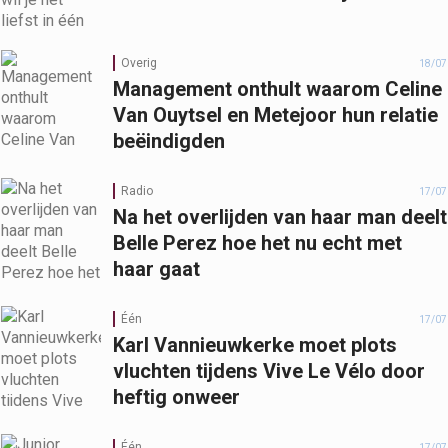
Overig
18/07
Management onthult waarom Celine
Van Ouytsel en Metejoor hun relatie
beëindigden
Radio
17/07
Na het overlijden van haar man deelt
Belle Perez hoe het nu echt met
haar gaat
Één
17/07
Karl Vannieuwkerke moet plots
vluchten tijdens Vive Le Vélo door
heftig onweer
Één
17/07