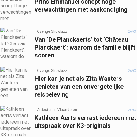
Prins Emmanuel schept hoge
verwachtingen met aankondiging
Overige Showbizz
26/07
Van ‘De Planckaerts’ tot ‘Château
Planckaert’: waarom de familie blijft
scoren
Overige Showbizz
26/07
Hier kan je net als Zita Wauters
genieten van een onvergetelijke
reisbeleving
Artiesten in Vlaanderen
25/07
Kathleen Aerts verrast iedereen met
uitspraak over K3-originals