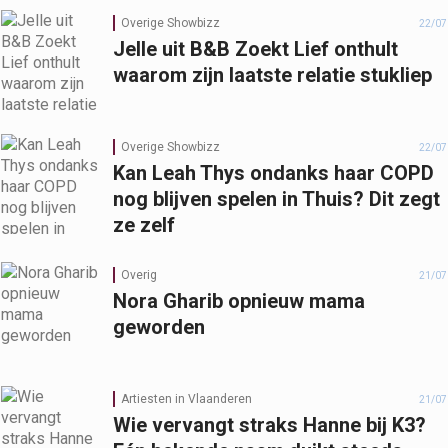
Overige Showbizz
22/07
Jelle uit B&B Zoekt Lief onthult
waarom zijn laatste relatie stukliep
Overige Showbizz
22/07
Kan Leah Thys ondanks haar COPD
nog blijven spelen in Thuis? Dit zegt
ze zelf
Overig
21/07
Nora Gharib opnieuw mama
geworden
Artiesten in Vlaanderen
21/07
Wie vervangt straks Hanne bij K3?