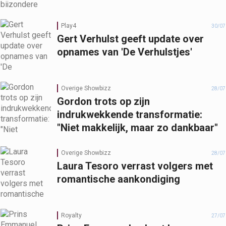
Play4
30/07
Gert Verhulst geeft update over
opnames van 'De Verhulstjes'
Overige Showbizz
28/07
Gordon trots op zijn
indrukwekkende transformatie:
"Niet makkelijk, maar zo dankbaar"
Overige Showbizz
28/07
Laura Tesoro verrast volgers met
romantische aankondiging
Royalty
27/07