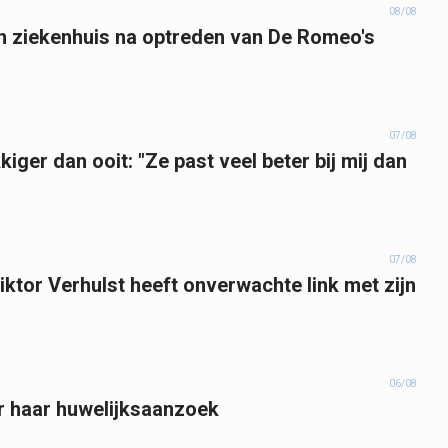
08/08
in ziekenhuis na optreden van De Romeo's
07/08
iger dan ooit: "Ze past veel beter bij mij dan
07/08
ktor Verhulst heeft onverwachte link met zijn
06/08
er haar huwelijksaanzoek