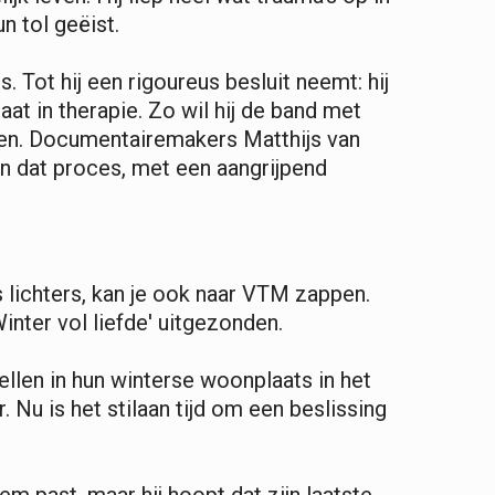
n tol geëist.
s. Tot hij een rigoureus besluit neemt: hij
at in therapie. Zo wil hij de band met
llen. Documentairemakers Matthijs van
n dat proces, met een aangrijpend
s lichters, kan je ook naar VTM zappen.
inter vol liefde' uitgezonden.
ellen in hun winterse woonplaats in het
 Nu is het stilaan tijd om een beslissing
hem past, maar hij hoopt dat zijn laatste