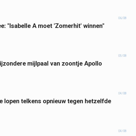
06/08
e: "Isabelle A moet 'Zomerhit' winnen"
05/08
bijzondere mijlpaal van zoontje Apollo
04/08
 lopen telkens opnieuw tegen hetzelfde
04/08