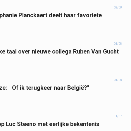
02/08
phanie Planckaert deelt haar favoriete
01/08
jke taal over nieuwe collega Ruben Van Gucht
01/08
: " Of ik terugkeer naar België?"
31/07
op Luc Steeno met eerlijke bekentenis