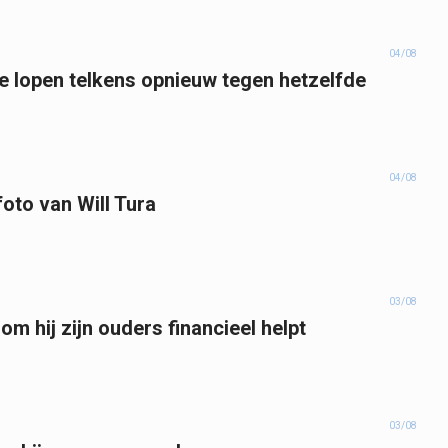
04/08
 lopen telkens opnieuw tegen hetzelfde
04/08
foto van Will Tura
03/08
m hij zijn ouders financieel helpt
03/08