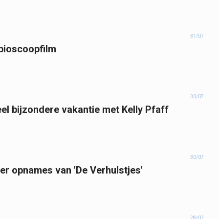
31/07
 bioscoopfilm
30/07
l bijzondere vakantie met Kelly Pfaff
30/07
ver opnames van 'De Verhulstjes'
28/07