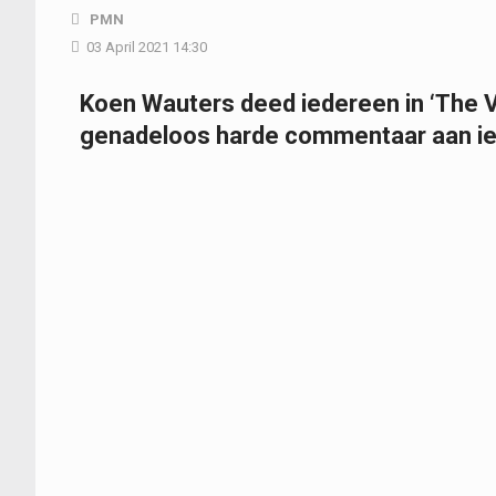
PMN
03 April 2021 14:30
Koen Wauters deed iedereen in ‘The Vo
genadeloos harde commentaar aan ie