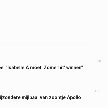
13:30
e: "Isabelle A moet 'Zomerhit' winnen"
05/08
bijzondere mijlpaal van zoontje Apollo