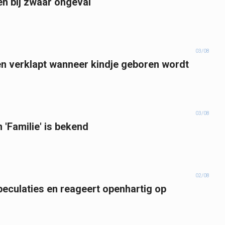
en bij zwaar ongeval
03/08
n verklapt wanneer kindje geboren wordt
03/08
'Familie' is bekend
02/08
eculaties en reageert openhartig op