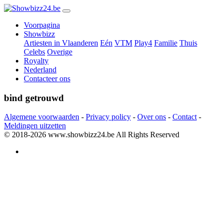
Voorpagina
Showbizz
Artiesten in Vlaanderen
Eén
VTM
Play4
Familie
Thuis
Celebs
Overige
Royalty
Nederland
Contacteer ons
bind getrouwd
Algemene voorwaarden
-
Privacy policy
-
Over ons
-
Contact
-
Meldingen uitzetten
© 2018-2026 www.showbizz24.be
All Rights Reserved