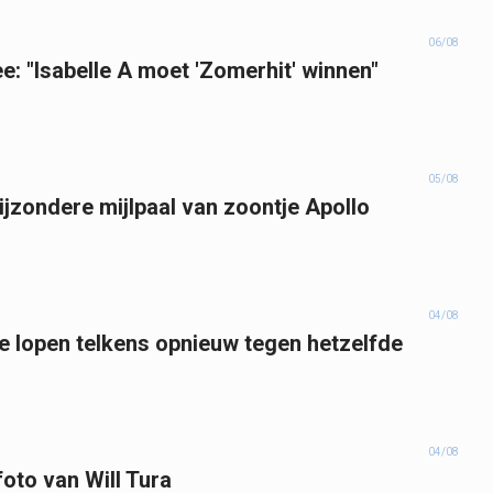
06/08
e: "Isabelle A moet 'Zomerhit' winnen"
05/08
bijzondere mijlpaal van zoontje Apollo
04/08
 lopen telkens opnieuw tegen hetzelfde
04/08
foto van Will Tura