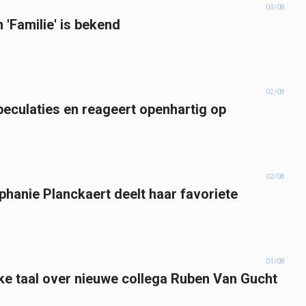
03/08
'Familie' is bekend
02/08
eculaties en reageert openhartig op
02/08
phanie Planckaert deelt haar favoriete
01/08
jke taal over nieuwe collega Ruben Van Gucht