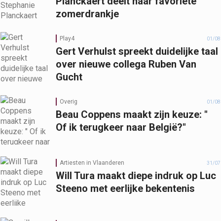
Planckaert deelt haar favoriete
zomerdrankje
Play4
01/08
Gert Verhulst spreekt duidelijke taal
over nieuwe collega Ruben Van
Gucht
Overig
01/08
Beau Coppens maakt zijn keuze: "
Of ik terugkeer naar België?"
Artiesten in Vlaanderen
31/07
Will Tura maakt diepe indruk op Luc
Steeno met eerlijke bekentenis