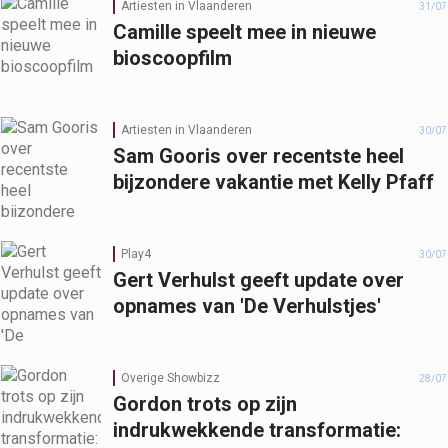
Artiesten in Vlaanderen
31/07
Camille speelt mee in nieuwe
bioscoopfilm
Artiesten in Vlaanderen
30/07
Sam Gooris over recentste heel
bijzondere vakantie met Kelly Pfaff
Play4
30/07
Gert Verhulst geeft update over
opnames van 'De Verhulstjes'
Overige Showbizz
28/07
Gordon trots op zijn
indrukwekkende transformatie: