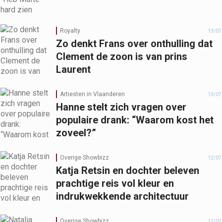
Royalty
13/07
Zo denkt Frans over onthulling dat
Clement de zoon is van prins
Laurent
Artiesten in Vlaanderen
13/07
Hanne stelt zich vragen over
populaire drank: “Waarom kost het
zoveel?”
Overige Showbizz
12/07
Katja Retsin en dochter beleven
prachtige reis vol kleur en
indrukwekkende architectuur
Overige Showbizz
12/07