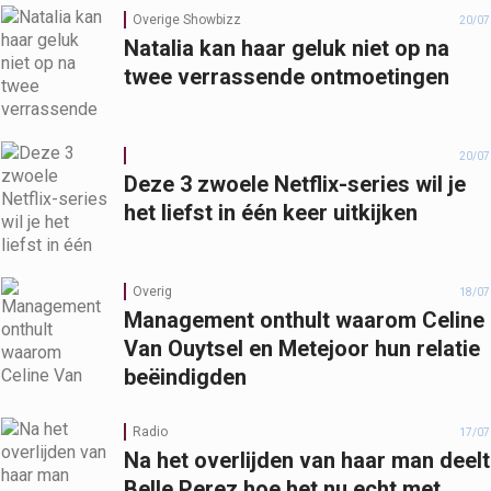
Overige Showbizz
20/07
Natalia kan haar geluk niet op na
twee verrassende ontmoetingen
20/07
Deze 3 zwoele Netflix-series wil je
het liefst in één keer uitkijken
Overig
18/07
Management onthult waarom Celine
Van Ouytsel en Metejoor hun relatie
beëindigden
Radio
17/07
Na het overlijden van haar man deelt
Belle Perez hoe het nu echt met