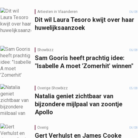
Artiesten in Vlaanderen
06/08
Dit wil Laura Tesoro kwijt over haar
huwelijksaanzoek
Showbizz
06/08
Sam Gooris heeft prachtig idee:
"Isabelle A moet 'Zomerhit' winnen"
Overige Showbizz
05/08
Natalia geniet zichtbaar van
bijzondere mijlpaal van zoontje
Apollo
Overig
04/08
Gert Verhulst en James Cooke