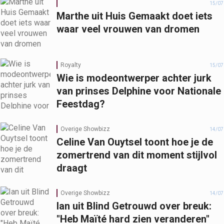
15/07
Marthe uit Huis Gemaakt doet iets
waar veel vrouwen van dromen
Royalty
15/07
Wie is modeontwerper achter jurk
van prinses Delphine voor Nationale
Feestdag?
Overige Showbizz
14/07
Celine Van Ouytsel toont hoe je de
zomertrend van dit moment stijlvol
draagt
Overige Showbizz
14/07
Ian uit Blind Getrouwd over breuk:
"Heb Maïté hard zien veranderen"