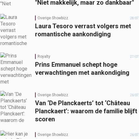
"Niet makkelijk, maar zo dankbaar"
Overige Showbizz
28/07
Laura Tesoro verrast volgers met
romantische aankondiging
Royalty
27/07
Prins Emmanuel schept hoge
verwachtingen met aankondiging
Overige Showbizz
26/07
Van ‘De Planckaerts’ tot ‘Château
Planckaert’: waarom de familie blijft
scoren
Overige Showbizz
26/07