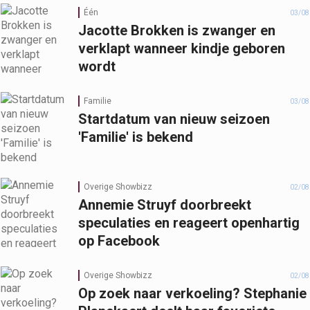
Één
03/08
Jacotte Brokken is zwanger en
verklapt wanneer kindje geboren
wordt
Familie
03/08
Startdatum van nieuw seizoen
'Familie' is bekend
Overige Showbizz
02/08
Annemie Struyf doorbreekt
speculaties en reageert openhartig
op Facebook
Overige Showbizz
02/08
Op zoek naar verkoeling? Stephanie