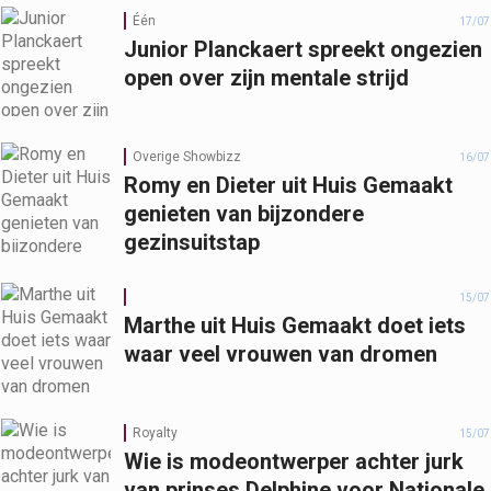
Één
17/07
Junior Planckaert spreekt ongezien
open over zijn mentale strijd
Overige Showbizz
16/07
Romy en Dieter uit Huis Gemaakt
genieten van bijzondere
gezinsuitstap
15/07
Marthe uit Huis Gemaakt doet iets
waar veel vrouwen van dromen
Royalty
15/07
Wie is modeontwerper achter jurk
van prinses Delphine voor Nationale