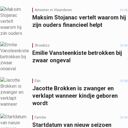
Artiesten in Vlaanderen
03/08
Maksim Stojanac vertelt waarom hij
zijn ouders financieel helpt
Showbizz
03/08
Emilie Vansteenkiste betrokken bij
zwaar ongeval
Één
03/08
Jacotte Brokken is zwanger en
verklapt wanneer kindje geboren
wordt
Familie
03/08
Startdatum van nieuw seizoen