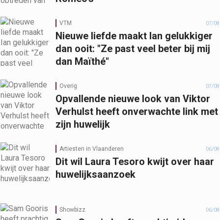
VTM
07/08
Nieuwe liefde maakt Ian gelukkiger
dan ooit: "Ze past veel beter bij mij
dan Maïthé"
Overig
07/08
Opvallende nieuwe look van Viktor
Verhulst heeft onverwachte link met
zijn huwelijk
Artiesten in Vlaanderen
06/08
Dit wil Laura Tesoro kwijt over haar
huwelijksaanzoek
Showbizz
06/08