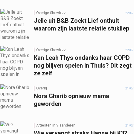
Overige Showbizz
22/07
Jelle uit B&B Zoekt Lief onthult
waarom zijn laatste relatie stukliep
Overige Showbizz
22/07
Kan Leah Thys ondanks haar COPD
nog blijven spelen in Thuis? Dit zegt
ze zelf
Overig
21/07
Nora Gharib opnieuw mama
geworden
Artiesten in Vlaanderen
21/07
Wie vervangt straks Hanne bij K3?