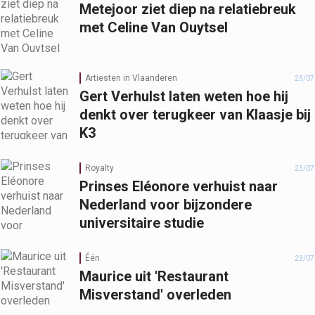
Metejoor ziet diep na relatiebreuk
met Celine Van Ouytsel
Artiesten in Vlaanderen
23/07
Gert Verhulst laten weten hoe hij
denkt over terugkeer van Klaasje bij
K3
Royalty
23/07
Prinses Eléonore verhuist naar
Nederland voor bijzondere
universitaire studie
Één
23/07
Maurice uit 'Restaurant
Misverstand' overleden