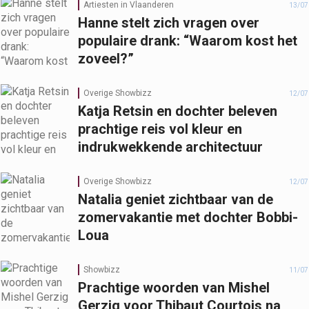
Artiesten in Vlaanderen
13/07
Hanne stelt zich vragen over
populaire drank: “Waarom kost het
zoveel?”
Overige Showbizz
12/07
Katja Retsin en dochter beleven
prachtige reis vol kleur en
indrukwekkende architectuur
Overige Showbizz
12/07
Natalia geniet zichtbaar van de
zomervakantie met dochter Bobbi-
Loua
Showbizz
11/07
Prachtige woorden van Mishel
Gerzig voor Thibaut Courtois na