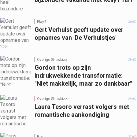
Play4
30/07
Gert Verhulst geeft update over
opnames van 'De Verhulstjes'
Overige Showbizz
28/07
Gordon trots op zijn
indrukwekkende transformatie:
"Niet makkelijk, maar zo dankbaar"
Overige Showbizz
28/07
Laura Tesoro verrast volgers met
romantische aankondiging
Royalty
27/07