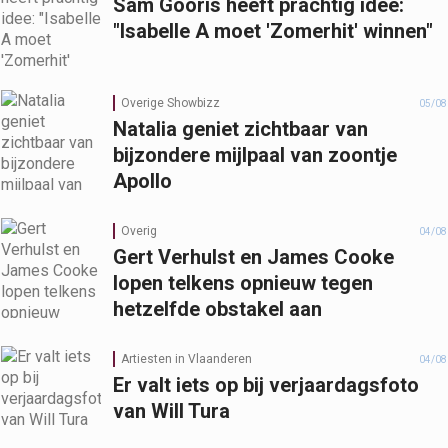
Sam Gooris heeft prachtig idee:
"Isabelle A moet 'Zomerhit' winnen"
Overige Showbizz
05/08
Natalia geniet zichtbaar van
bijzondere mijlpaal van zoontje
Apollo
Overig
04/08
Gert Verhulst en James Cooke
lopen telkens opnieuw tegen
hetzelfde obstakel aan
Artiesten in Vlaanderen
04/08
Er valt iets op bij verjaardagsfoto
van Will Tura