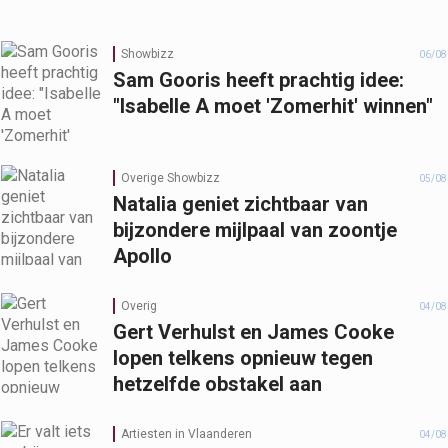
Showbizz
06/08
Sam Gooris heeft prachtig idee:
"Isabelle A moet 'Zomerhit' winnen"
Overige Showbizz
05/08
Natalia geniet zichtbaar van
bijzondere mijlpaal van zoontje
Apollo
Overig
04/08
Gert Verhulst en James Cooke
lopen telkens opnieuw tegen
hetzelfde obstakel aan
Artiesten in Vlaanderen
04/08