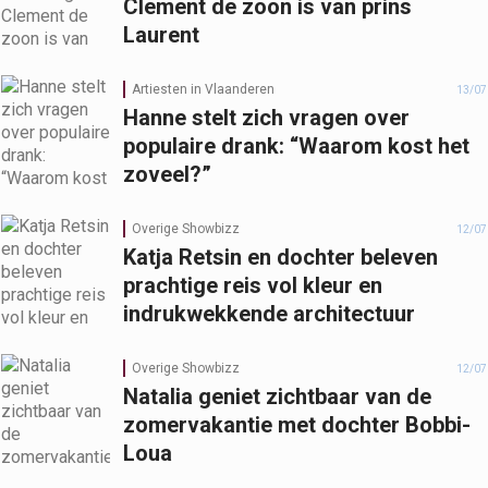
Clement de zoon is van prins
Laurent
Artiesten in Vlaanderen
13/07
Hanne stelt zich vragen over
populaire drank: “Waarom kost het
zoveel?”
Overige Showbizz
12/07
Katja Retsin en dochter beleven
prachtige reis vol kleur en
indrukwekkende architectuur
Overige Showbizz
12/07
Natalia geniet zichtbaar van de
zomervakantie met dochter Bobbi-
Loua