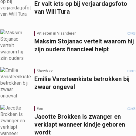
Er valt iets op bij verjaardagsfoto
van Will Tura
Artiesten in Vlaanderen
03/08
Maksim Stojanac vertelt waarom hij
zijn ouders financieel helpt
Showbizz
03/08
Emilie Vansteenkiste betrokken bij
zwaar ongeval
Één
03/08
Jacotte Brokken is zwanger en
verklapt wanneer kindje geboren
wordt