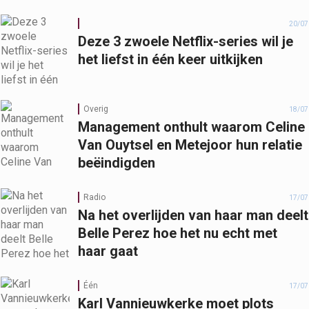
20/07
Deze 3 zwoele Netflix-series wil je
het liefst in één keer uitkijken
Overig
18/07
Management onthult waarom Celine
Van Ouytsel en Metejoor hun relatie
beëindigden
Radio
17/07
Na het overlijden van haar man deelt
Belle Perez hoe het nu echt met
haar gaat
Één
17/07
Karl Vannieuwkerke moet plots