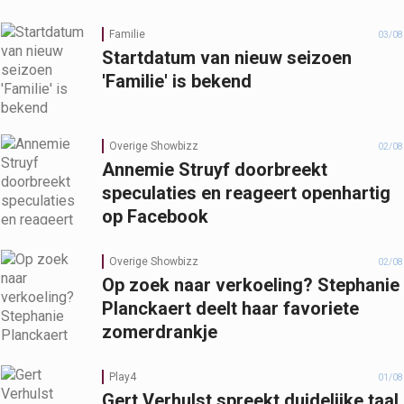
Familie
03/08
Startdatum van nieuw seizoen
'Familie' is bekend
Overige Showbizz
02/08
Annemie Struyf doorbreekt
speculaties en reageert openhartig
op Facebook
Overige Showbizz
02/08
Op zoek naar verkoeling? Stephanie
Planckaert deelt haar favoriete
zomerdrankje
Play4
01/08
Gert Verhulst spreekt duidelijke taal