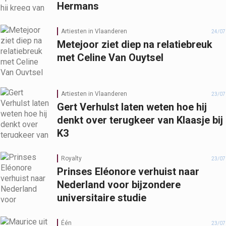
Hermans
Artiesten in Vlaanderen
24/07
Metejoor ziet diep na relatiebreuk
met Celine Van Ouytsel
Artiesten in Vlaanderen
23/07
Gert Verhulst laten weten hoe hij
denkt over terugkeer van Klaasje bij
K3
Royalty
23/07
Prinses Eléonore verhuist naar
Nederland voor bijzondere
universitaire studie
Één
23/07