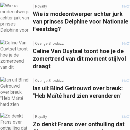
Royalty
15/07
Wie is modeontwerper achter jurk
van prinses Delphine voor Nationale
Feestdag?
Overige Showbizz
14/07
Celine Van Ouytsel toont hoe je de
zomertrend van dit moment stijlvol
draagt
Overige Showbizz
14/07
Ian uit Blind Getrouwd over breuk:
"Heb Maïté hard zien veranderen"
Royalty
13/07
Zo denkt Frans over onthulling dat