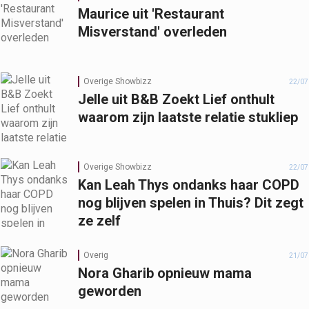
Maurice uit 'Restaurant
Misverstand' overleden
Overige Showbizz
22/07
Jelle uit B&B Zoekt Lief onthult
waarom zijn laatste relatie stukliep
Overige Showbizz
22/07
Kan Leah Thys ondanks haar COPD
nog blijven spelen in Thuis? Dit zegt
ze zelf
Overig
21/07
Nora Gharib opnieuw mama
geworden