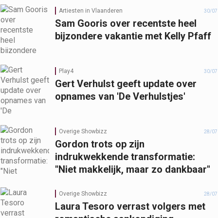
Artiesten in Vlaanderen
30/07
Sam Gooris over recentste heel
bijzondere vakantie met Kelly Pfaff
Play4
30/07
Gert Verhulst geeft update over
opnames van 'De Verhulstjes'
Overige Showbizz
28/07
Gordon trots op zijn
indrukwekkende transformatie:
"Niet makkelijk, maar zo dankbaar"
Overige Showbizz
28/07
Laura Tesoro verrast volgers met