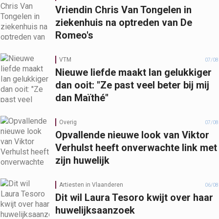
Vriendin Chris Van Tongelen in
ziekenhuis na optreden van De
Romeo's
VTM
07/08
Nieuwe liefde maakt Ian gelukkiger
dan ooit: "Ze past veel beter bij mij
dan Maïthé"
Overig
07/08
Opvallende nieuwe look van Viktor
Verhulst heeft onverwachte link met
zijn huwelijk
Artiesten in Vlaanderen
06/08
Dit wil Laura Tesoro kwijt over haar
huwelijksaanzoek